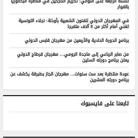
للسنة الرابعة على التوالي: تكريم الناجحين في مناظرة البكالوريا
بالفوار
في المهرجان الدولي للفنون الشعبية بأوذنة: نجلاء التونسية
تغني أمام أكثر من 8 آلاف متفرجا
برنامج الدورة الحادية والأربعين من مهرجان قابس الدولي
من صابر الرباعي إلى ماجدة الرومي… مهرجان قرطاج الدولي
يعلن برنامج دورته الستين
عودة منتظرة بعد ست سنوات… مهرجان الجاز بطبرقة يكشف عن
برنامج دورته العشرين
تابعنا على فايسبوك