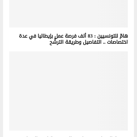
هامّ للتونسيين : 83 ألف فرصة عمل بإيطاليا في عدة
اختصاصات .. التفاصيل وطريقة الترشّح