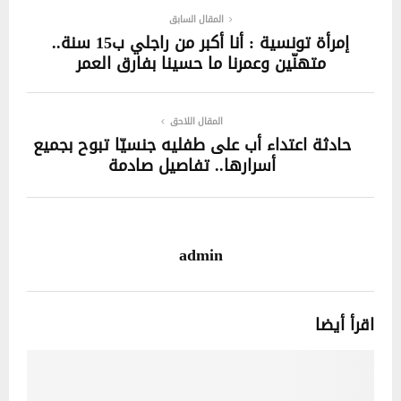
المقال السابق
إمرأة تونسية : أنا أكبر من راجلي ب15 سنة..
متهنّين وعمرنا ما حسينا بفارق العمر
المقال اللاحق
حادثة اعتداء أب على طفليه جنسيّا تبوح بجميع
أسرارها.. تفاصيل صادمة
admin
اقرأ أيضا