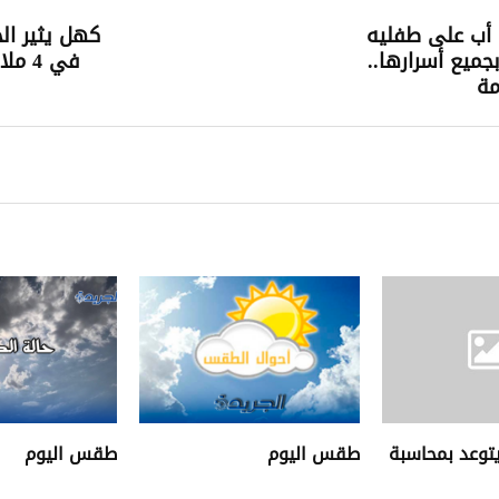
ء أب على طفليه
كهل يثير الج
بجميع أسرارها..
في 4 
مة
توعد بمحاسبة
طقس اليوم
طقس اليوم