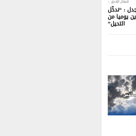
المقال اللاحق
دل : “ندخّل
ملاين يوميا من
التحيل”