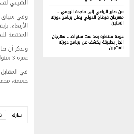
الشرعي لتحدي
من صابر الرباعي إلى ماجدة الرومي…
وفي سياق متص
مهرجان قرطاج الدولي يعلن برنامج دورته
الستين
الأربعاء، بإ
المختصة للبح
عودة منتظرة بعد ست سنوات… مهرجان
الجاز بطبرقة يكشف عن برنامج دورته
ويذكر أن صا
العشرين
عمره 3 سنوات دون التفطن له من العاملين.
في المقابل ن
جسمه، محملة
شارك