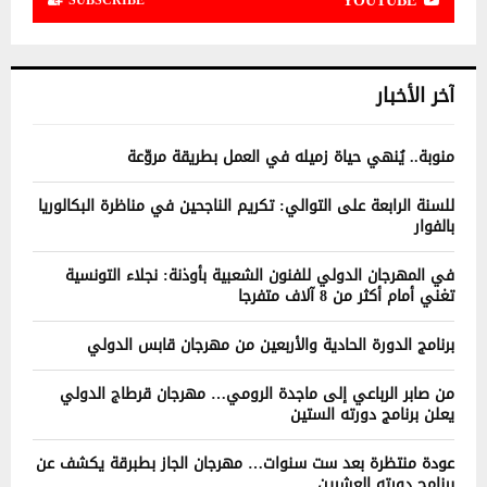
YOUTUBE
SUBSCRIBE
آخر الأخبار
منوبة.. يُنهي حياة زميله في العمل بطريقة مروّعة
للسنة الرابعة على التوالي: تكريم الناجحين في مناظرة البكالوريا
بالفوار
في المهرجان الدولي للفنون الشعبية بأوذنة: نجلاء التونسية
تغني أمام أكثر من 8 آلاف متفرجا
برنامج الدورة الحادية والأربعين من مهرجان قابس الدولي
من صابر الرباعي إلى ماجدة الرومي… مهرجان قرطاج الدولي
يعلن برنامج دورته الستين
عودة منتظرة بعد ست سنوات… مهرجان الجاز بطبرقة يكشف عن
برنامج دورته العشرين