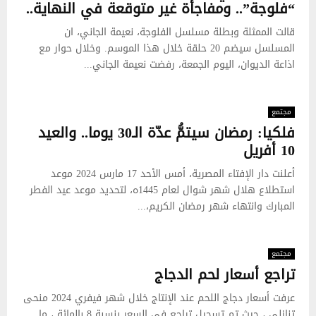
“فلوجة”.. ومفاجأة غير متوقعة في النهاية..
قالت الممثلة وبطلة مسلسل الفلوجة، نعيمة الجاني، ان
المسلسل سيضم 20 حلقة خلال هذا الموسم. وخلال حوار مع
اذاعة الديوان، اليوم الجمعة، رفضت نعيمة الجاني...
مجتمع
فلكيا: رمضان سيتمُّ عدّة الـ30 يوما.. والعيد
10 أفريل
أعلنت دار الإفتاء المصرية، أمس الأحد 17 مارس 2024 موعد
استطلاع هلال شهر شوال لعام 1445ه، لتحديد موعد عيد الفطر
المبارك وانتهاء شهر رمضان الكريم،...
مجتمع
تراجع أسعار لحم الدجاج
عرفت أسعار دجاج اللحم عند الإنتاج خلال شهر فيفري 2024 منحى
تنازلي ، حيث تم تسجيل تراجع في السعر بنسبة 8 بالمائة ، ما