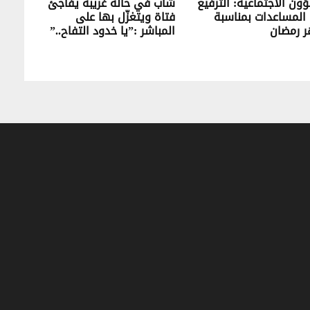
ون الاجتماعية: الترفيع
شاب في حالة غريبة يفاجئ
المساعدات بمناسبة
فتاة ويتغزّل بها على
 رمضان
المباشر :”يا خدود التفاح..”