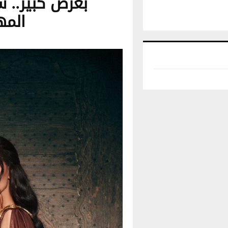
بعرض كبير.. 
المه
تونس حالة الطقس