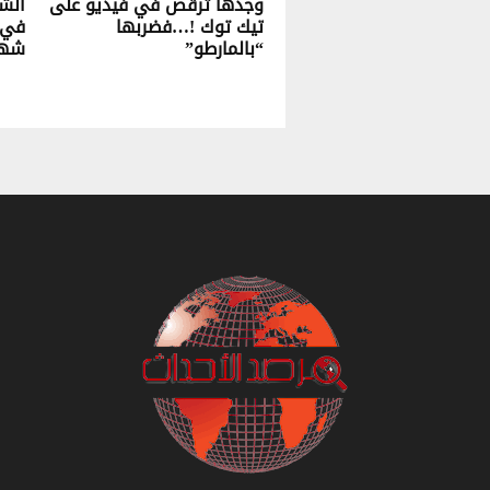
وجدها ترقص في فيديو على
الشؤ
تيك توك !…فضربها
في 
“بالمارطو”
شهر