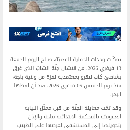
تمكّنت وحدات الحماية المدنيّة، صباح اليوم الجمعة
13 فيفري 2026، من انتشال جثّة الشابّ الذي غرق
بشاطئ كاب نيقرو بمعتمدية نفزة من ولاية باجة،
منذ يوم الخميس 05 فيفري 2026، بعد أن لفظها
البحر.
وقد تمّت معاينة الجثّة من قبل ممثّل النيابة
العموميّة بالمحكمة الابتدائية بباجة والإذن
بتحويلها إلى المستشفى لعرضها على الطبيب