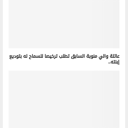
عائلة والي منوبة السابق تطلب ترخيصا للسماح له بتوديع
إبنته..