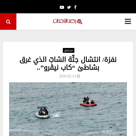
Youtube
Twitter
Facebook
PRIMARY
MENU
مجتمع
نفزة/ انتشال جثّة الشابّ الذي غرق
بشاطئ “كاب نيڨرو”..
2026-02-13