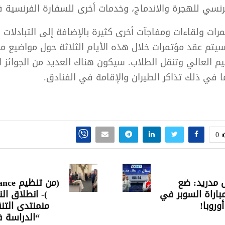
رنسي للهجرة والاندماج، وخدمات أخرى للسفارة الفرنسية
تمرات ولقاءات ومفاجآت أخرى كثيرة بالإضافة إلى التبادلات 
سيتم عقد مؤتمرات خلال هذه الأيام الثلاثة حول مواضيع م
يم العالي وتنقل الطلاب. سيكون هناك العديد من الجوائز 
ما في ذلك تذاكر الطيران والإقامة في الفنادق.
0
ل مدريد: ضع
(من تن
باراة السوبر في
)- انطلاق الن
وروبا!
منمنتدى التن
“الدراسة ف