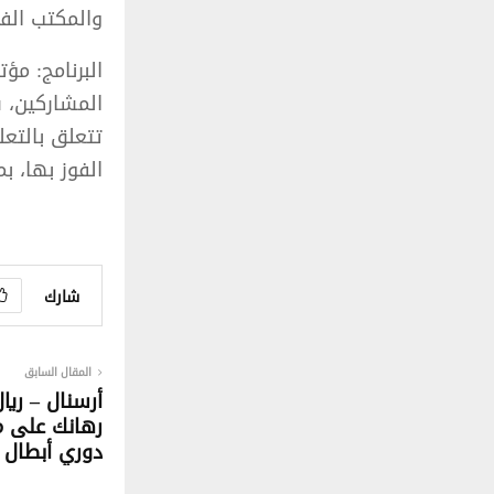
والمكتب الف
البرنامج: مؤ
المشاركين، 
تتعلق بالتعل
الفوز بها، ب
شارك
المقال السابق
أرسنال – ريا
رهانك على م
دوري أبطال أ