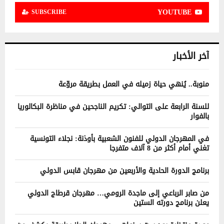
YOUTUBE
SUBSCRIBE
آخر الأخبار
منوبة.. يُنهي حياة زميله في العمل بطريقة مروّعة
للسنة الرابعة على التوالي: تكريم الناجحين في مناظرة البكالوريا
بالفوار
في المهرجان الدولي للفنون الشعبية بأوذنة: نجلاء التونسية
تغني أمام أكثر من 8 آلاف متفرجا
برنامج الدورة الحادية والأربعين من مهرجان قابس الدولي
من صابر الرباعي إلى ماجدة الرومي… مهرجان قرطاج الدولي
يعلن برنامج دورته الستين