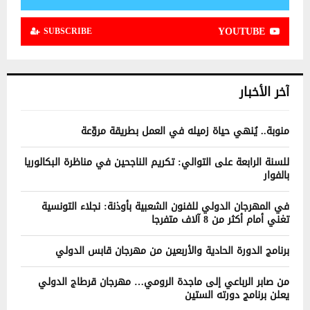
YOUTUBE
SUBSCRIBE
آخر الأخبار
منوبة.. يُنهي حياة زميله في العمل بطريقة مروّعة
للسنة الرابعة على التوالي: تكريم الناجحين في مناظرة البكالوريا
بالفوار
في المهرجان الدولي للفنون الشعبية بأوذنة: نجلاء التونسية
تغني أمام أكثر من 8 آلاف متفرجا
برنامج الدورة الحادية والأربعين من مهرجان قابس الدولي
من صابر الرباعي إلى ماجدة الرومي… مهرجان قرطاج الدولي
يعلن برنامج دورته الستين