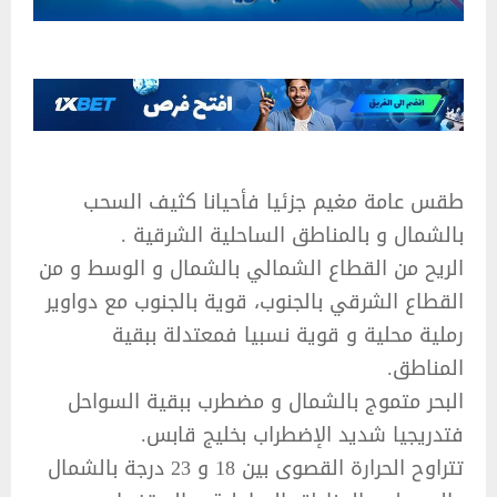
‏طقس عامة مغيم جزئيا فأحيانا كثيف السحب
بالشمال و بالمناطق الساحلية الشرقية‎ ‎‏. ‏
الريح من القطاع الشمالي بالشمال و الوسط و من
القطاع الشرقي بالجنوب، قوية بالجنوب مع دواوير
رملية محلية و قوية نسبيا فمعتدلة ببقية
‏المناطق.‏
البحر متموج بالشمال و مضطرب ببقية السواحل
فتدريجيا شديد الإضطراب بخليج قابس.‏
تتراوح الحرارة القصوى بين 18 و 23 درجة بالشمال