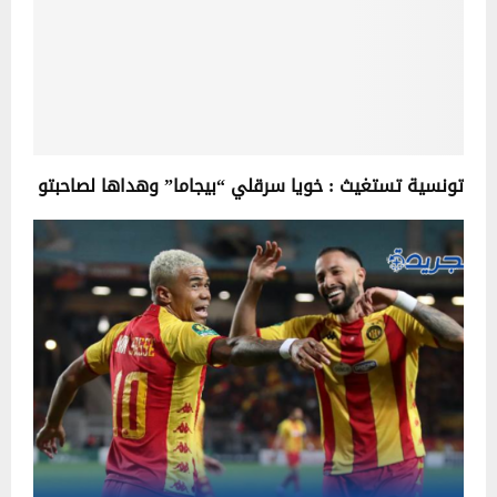
تونسية تستغيث : خويا سرقلي “بيجاما” وهداها لصاحبتو