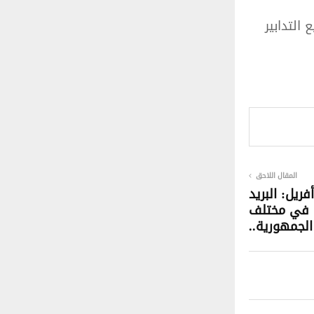
التدابير
المقال اللاحق
خميس 11 أفريل: البريد
مكتبا في مختلف
لجمهورية..