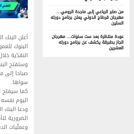
من صابر الرباعي إلى ماجدة الرومي…
مهرجان قرطاج الدولي يعلن برنامج دورته
الستين
أعلن البنك ا
عودة منتظرة بعد ست سنوات… مهرجان
الجاز بطبرقة يكشف عن برنامج دورته
البنوك للعمو
العشرين
النقدّية خلا
صباحا إلى من
سواها.
كما سيفتح ال
اليوم نفسه و
ودعا البنك ال
الضرورية لتأم
وعملّيات الد