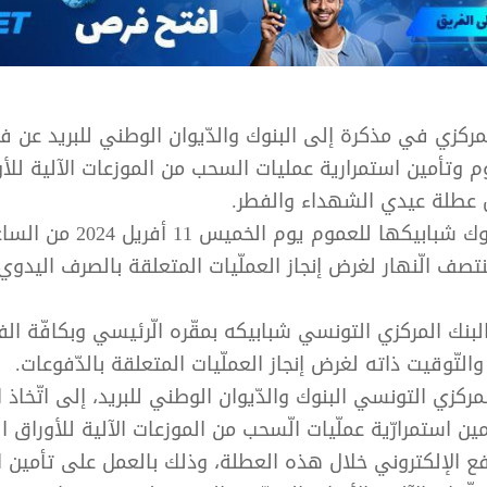
لمركزي في مذكرة إلى البنوك والدّيوان الوطني للبريد عن ف
م وتأمين استمرارية عمليات السحب من الموزعات الآلية للأ
ل عطلة عيدي الشهداء والفطر.
وستفتح البنوك شبابيكها للعموم يوم
تصف الّنهار لغرض إنجاز العملّيات المتعلقة بالصرف اليدوي
بنك المركزي التونسي شبابيكه بمقّره الّرئيسي وبكافّة الف
التّوقيت ذاته لغرض إنجاز العملّيات المتعلقة بالدّفوعات.
مركزي التونسي البنوك والدّيوان الوطني للبريد، إلى اتّخاذ ا
ين استمرارّية عملّيات الّسحب من الموزعات الآلية للأوراق ال
فع الإلكتروني خلال هذه العطلة، وذلك بالعمل على تأمين ال