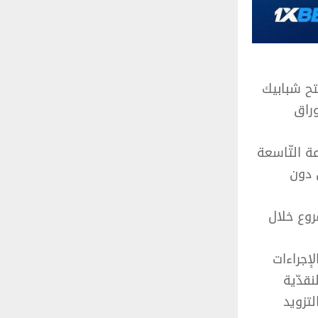
تح شبابيك
وراق
 الخميس 11 أفريل 2024 من الساعة التّاسعة
 دون
روع خلال
لإجراءات
نقدّية
تزويد