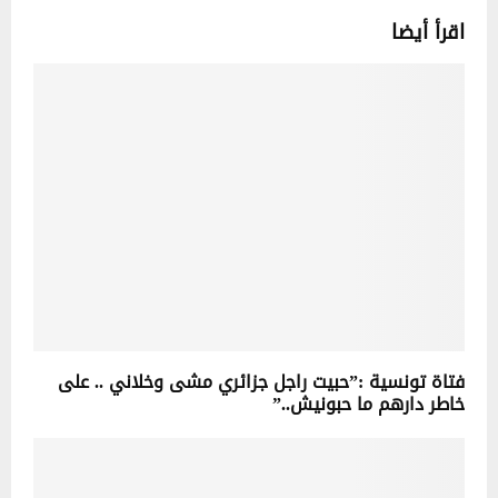
اقرأ أيضا
فتاة تونسية :”حبيت راجل جزائري مشى وخلاني .. على
خاطر دارهم ما حبونيش..”