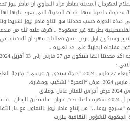
علام لمهرجان المدينة بماطر مراد البجاوي ان ماطر نيوز تح
 محترمة حاضرة فيها عادات المدينة التي تعود عليها أهال
في هذه الدورة حسب محدثنا هو انتاج ماطر نيوز لشريط وث
لفلسطينية بطريقة غير معهودة ..اشرف عليه ثلة من مبدع
نيوز وسيكون اول عرض ضمن فعاليات مهرجان المدينة في 
ون مفاجاة ايجابية على حد تعبيره ..
محدثنا انها ستكون من 27 مارس إلى 03 أفريل 2024
اتي :
بن عيسى”. (خرجة العادة)
*الاثنين 01افريل 2024: سهرة خاصة تحت عنوان “فلسطين الوطن…
“سنرجع يوما…” من إنتاج ماطر نيوز بالتعاون مع دار الثقا
 الجهوية للشؤون الثقافية ببنزرت