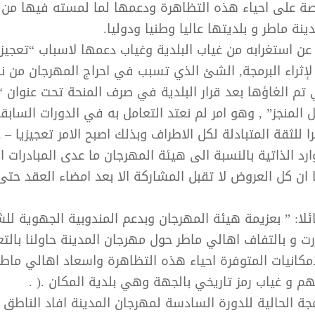
ة على احياء هذه التظاهرة ودعمها لما لمسته فيها من 
ينة ماطر و بلديتها عاليا وطنيا ودوليا.
 عن استغرابه من غياب البلدية وغياب دعمها لاسباب “تعجيزي
لإثراء البرمجة, الشئ الذي تسبب في احراج المهرجان من نا
تم الغاؤها بعد قرار البلدية في صرف المنحة تحت عنوان “ا
 المنجز” , وهو امر لم نعتد التعامل به في الدورات السابق
را للثقة المتبادلة لكل الاطراف وبذلك اصبح الامر تعجيزيا 
د الذاتية بالنسبة الى هيئة المهرجان ما عدى المبادرات ال
ا ان كل العروض لا تقبل المشاركة الا بعد امضاء العقد حتى 
لا: ” بعزيمة هيئة المهرجان وبدعم المندوبية الجهوية لل
زرت و بالتفاف اهالي ماطر حول مهرجان المدينة حاولنا بالتع
امكانيات المتوفرة احياء هذه التظاهرة واسعاد اهالي ماطر
م و غياب رمز تاريخي بالجهة وهي بلدية المكان .( .
مجة الحالية للدورة السادسة لمهرجان المدينة افاد الناطق