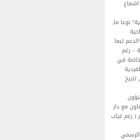
اشعاع
ة” نوعا ما,
حية
لدعم تبعا
ة – رغم
– خاصة في
فردية
تاريخ
شؤون
اون مع دار
 ( رغم غياب
 الرسمي