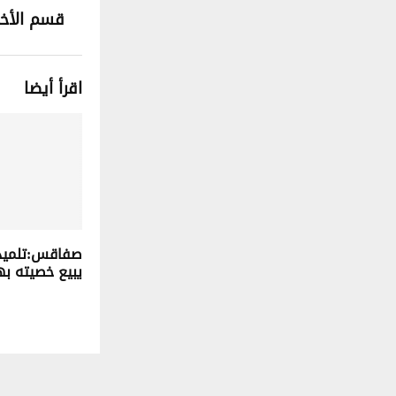
قسم الأخب
اقرأ أيضا
صفاقس:تلميذ ا
يبيع خصيته به