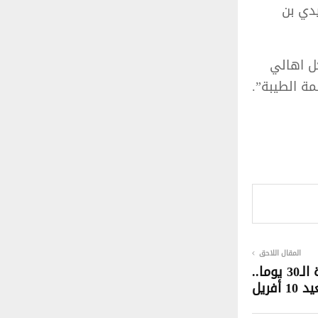
 سيدي بن
ل اهالي
مة الطيبة”.
المقال اللاحق
فلكيا: رمضان سيتمُّ عدّة الـ30 يوما..
1 أفريل