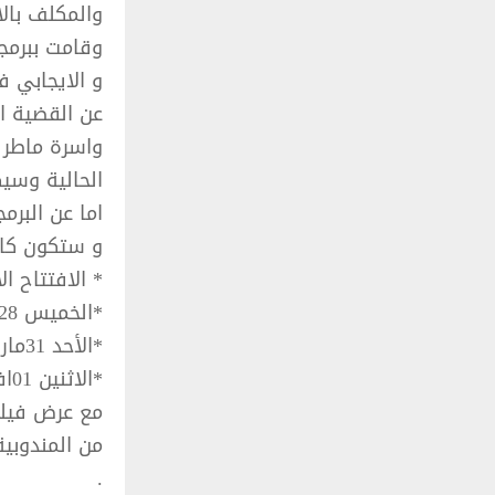
والمكلف بالا
وقامت ببرمجة
و الايجابي 
عن القضية ا
واسرة ماطر 
الحالية وسيك
اما عن البرمجة اكد 
و ستكون كال
* الافتتاح الأربعاء 27 مارس 2024: “خرجة سيدي 
*الخميس 28 مارس 2024: عرض “العمرة” لشكيب بوصفارة.
*الأحد 31مارس 2024 عرض أجراس للفنان عادل بوعلاق
مع عرض فيلم 
من المندوبية
.