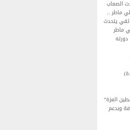
دت الصعاب
ي ماطر ..
ائقي يتحدث
ي ماطر
دورته
فلسطين العزة”
فة وبدعم