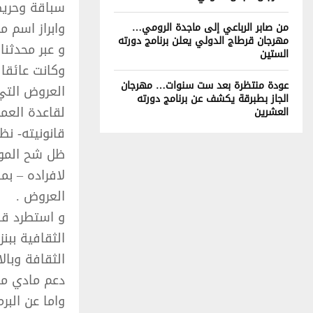
سباقة وحريص
وابراز اسم مد
من صابر الرباعي إلى ماجدة الرومي…
مهرجان قرطاج الدولي يعلن برنامج دورته
و عبر محدثنا
الستين
وكانت عائقا 
عودة منتظرة بعد ست سنوات… مهرجان
العروض التي 
الجاز بطبرقة يكشف عن برنامج دورته
لقاعدة العمل
العشرين
قانونيته- نظ
ظل شح الموار
لافراده – بم
العروض .
و استطرد قائ
الثقافية ببن
الثقافة وبال
دعم مادي مه
واما عن البر