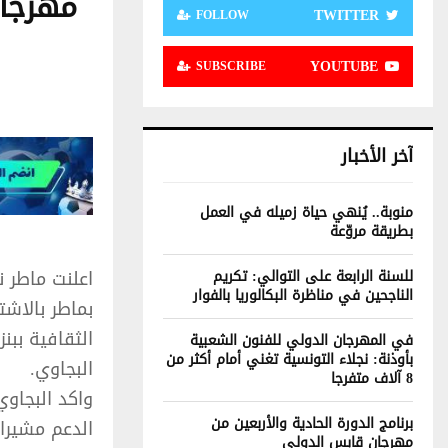
مهرجان
TWITTER
FOLLOW
YOUTUBE
SUBSCRIBE
آخر الأخبار
منوبة.. يُنهي حياة زميله في العمل
بطريقة مروّعة
اعلنت ماطر ن
للسنة الرابعة على التوالي: تكريم
الناجحين في مناظرة البكالوريا بالفوار
بماطر بالاشت
الثقافية ببن
في المهرجان الدولي للفنون الشعبية
بأوذنة: نجلاء التونسية تغني أمام أكثر من
البجاوي.
8 آلاف متفرجا
واكد البجاوي
برنامج الدورة الحادية والأربعين من
الدعم مشيرا 
مهرجان قابس الدولي