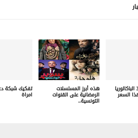
ار
لباكالوريا
هذه أبرز المسلسلات
تفكيك شبكة دعا
ذا السعر
الرمضانية على القنوات
امراة
التونسية..