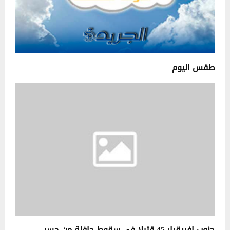
طقس اليوم
جنوب افريقيا: 45 قتيلا في سقوط حافلة من جسر..