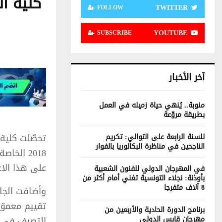
كلية ا
TWITTER
FOLLOW
YOUTUBE
SUBSCRIBE
آخر الأخبار
منوبة.. يُنهي حياة زميله في العمل
بطريقة مروّعة
للسنة الرابعة على التوالي: تكريم
الناجحين في مناظرة البكالوريا بالفوار
2018 ال
على هذا الاع
في المهرجان الدولي للفنون الشعبية
بأوذنة: نجلاء التونسية تغني أمام أكثر من
8 آلاف متفرجا
وأضافت الجا
تقييم معمق 
برنامج الدورة الحادية والأربعين من
مهرجان قابس الدولي
التصرف في ا