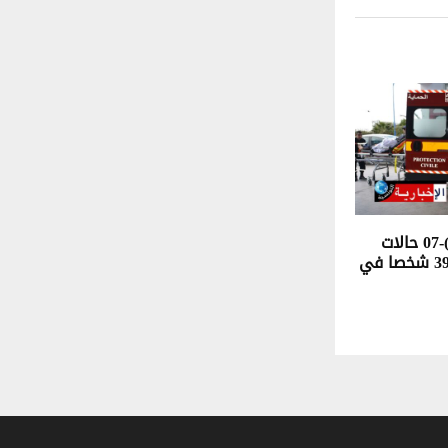
(خلال يوم فقط)-07 حالات
وفاة و اصابة 391 شخصا في