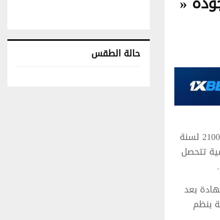
ودة «
حالة الطقس
تونس حالة الطقس
تحصّلت كلية الطب بتونس على شهادة المطابقة للمواصفات « إيزو » 21001 لسنة
سية تتحصل
هادة بعد
ة بنظم