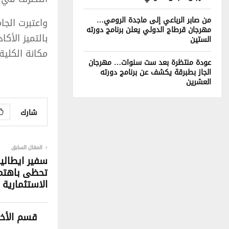
من صابر الرباعي إلى ماجدة الرومي…
واعتبرت الجا
مهرجان قرطاج الدولي يعلن برنامج دورته
بالتميز الأك
الستين
مكانة الكلي
عودة منتظرة بعد ست سنوات… مهرجان
الجاز بطبرقة يكشف عن برنامج دورته
العشرين
شارك
المقال السابق
سفير ايطالي
تحظى باهتما
الاستثمارية ا
قسم الأخب