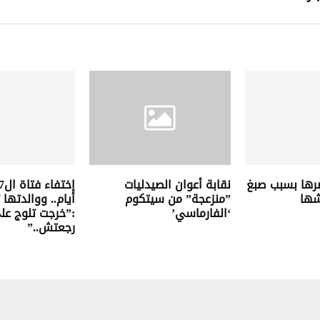
رها بسبب صبغ
نقابة أعوان الصيدليات
شها
”منزعجة” من سيتكوم
أيام.. ووالدتها
‘الفارماسي’
:”خرجت تلوج عل
رجعتش..”