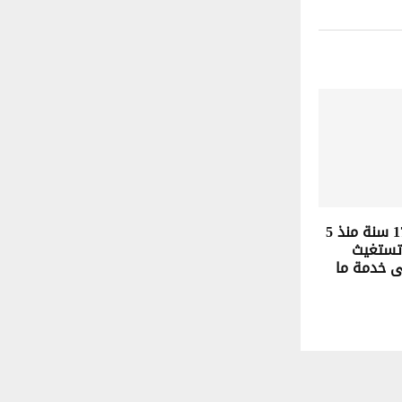
إختفاء فتاة ال17 سنة منذ 5
 تستغيث
ى خدمة ما