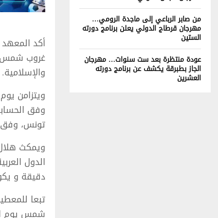
من صابر الرباعي إلى ماجدة الرومي…
مهرجان قرطاج الدولي يعلن برنامج دورته
الستين
أكد المعهد 
عودة منتظرة بعد ست سنوات… مهرجان
الجاز بطبرقة يكشف عن برنامج دورته
والإسلامية.
العشرين
وفق الحسابا
تونس، وفق ا
دقيقة و يكون 
تبعا للمعطي