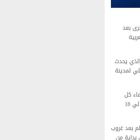
رى بعد
 العربية
، والذي يحدث
لي لمدينة
لأحد 10 مارس 2024 في سماء كل
الدول العربية والإسلامية على غرار البلاد التونسية حيث يمكث القمر حوالي 18
م بعد غروب
الموافق لــ29 شعبان لسنة 1445 هجري بداية من