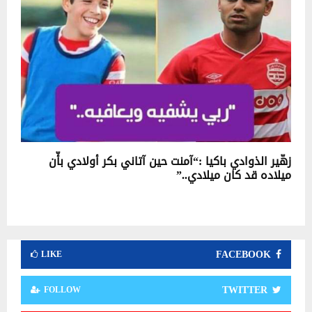
زهّير الذوادي باكيا :“آمنت حين آتاني بكر أولادي بأّن
ميلاده قد كان ميلادي..”
FACEBOOK
LIKE
TWITTER
FOLLOW