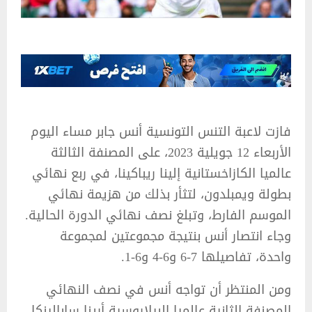
فازت لاعبة التنس التونسية أنس جابر مساء اليوم
الأربعاء 12 جويلية 2023، على المصنفة الثالثة
عالميا الكازاخستانية إلينا ريباكينا، في ربع نهائي
بطولة ويمبلدون، لتثأر بذلك من هزيمة نهائي
الموسم الفارط، وتبلغ نصف نهائي الدورة الحالية.
وجاء انتصار أنس بنتيجة مجموعتين لمجموعة
واحدة، تفاصيلها 7-6 و6-4 و6-1.
ومن المنتظر أن تواجه أنس في نصف النهائي
المصنفة الثانية عالميا البيلاروسية أرينا سابالينكا