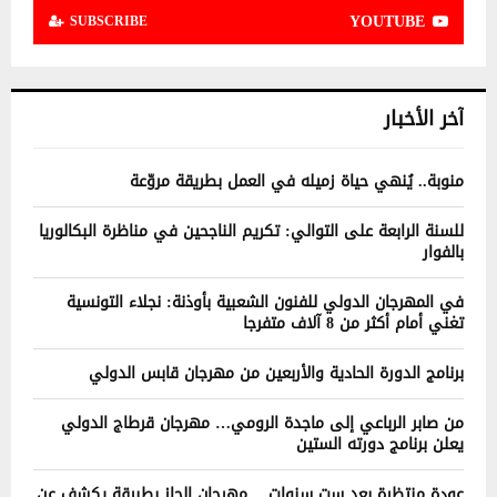
YOUTUBE
SUBSCRIBE
آخر الأخبار
منوبة.. يُنهي حياة زميله في العمل بطريقة مروّعة
للسنة الرابعة على التوالي: تكريم الناجحين في مناظرة البكالوريا
بالفوار
في المهرجان الدولي للفنون الشعبية بأوذنة: نجلاء التونسية
تغني أمام أكثر من 8 آلاف متفرجا
برنامج الدورة الحادية والأربعين من مهرجان قابس الدولي
من صابر الرباعي إلى ماجدة الرومي… مهرجان قرطاج الدولي
يعلن برنامج دورته الستين
عودة منتظرة بعد ست سنوات… مهرجان الجاز بطبرقة يكشف عن