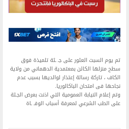
تم يوم السبت العثور على جـ ـثة تلميذة فوق
سطح منزلها الكائن بمعتمدية الدهماني من ولاية
الكاف ، تاركة رسالة إعتذار لوالديها بسبب عدم
نجاحها فى امتحان الباكالوريا.
وتم إعلام النيابة العمومية التي اذنت بعرض الجـثة
على الطب الشرعي لمعرفة أسباب الوفـ ـاة