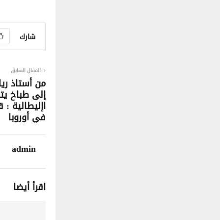
شارك
المقال السابق
من أستاذ ر
إلى طباخ يت
اإليطالية :
في أوروبا
admin
اقرأ أيضا