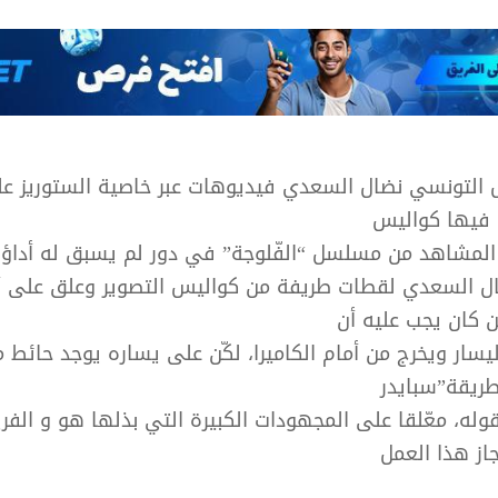
 التونسي نضال السعدي فيديوهات عبر خاصية الستوريز ع
 فيها كواليس
لمشاهد من مسلسل “الفّلوجة” في دور لم يسبق له أداؤه
ل السعدي لقطات طريفة من كواليس التصوير وعلق على أ
ن كان يجب عليه أن
يسار ويخرج من أمام الكاميرا، لكّن على يساره يوجد حائط
ريقة”سبايدر
له، معّلقا على المجهودات الكبيرة التي بذلها هو و الفر
از هذا العمل