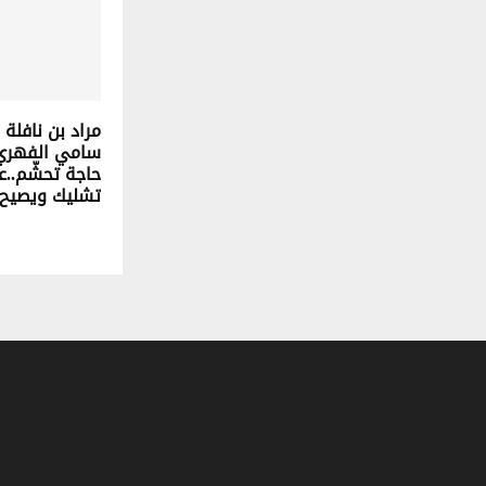
مراد بن نافلة
سامي الفهري 
حاجة تحشّم..ع
تشليك ويصيح 