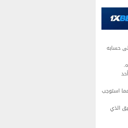
لى حسابه
.
حد
 مما استوجب
يق الذي