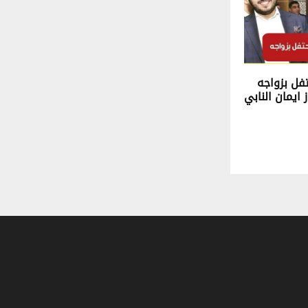
فل بزواجه
 ايمان النابي