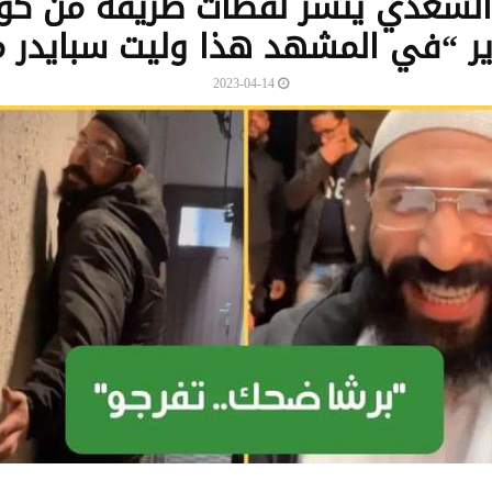
السعدي ينشر لقطات طريفة من كو
ر “في المشهد هذا وليت سبايدر م
2023-04-14