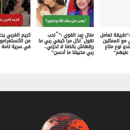
 :”طريقة تعامل
منال عبد القوي :” ّ نحب
كريم الغربي يحت
مع الممثلين
نقول ّ لكل مرا كيفي ربي ما
من الأنستغراموز
ندو نوع متاع
رزقهاش بالضنا لا تحزني..
في سرية تامة
عليهم”
ربي مخبيلنا ما أحسن”