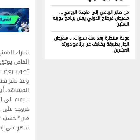
من صابر الرباعي إلى ماجدة الرومي…
مهرجان قرطاج الدولي يعلن برنامج دورته
الستين
عودة منتظرة بعد ست سنوات… مهرجان
الجاز بطبرقة يكشف عن برنامج دورته
العشرين
شارك الممثل
الخاص يوثق
تصوير بعض ا
وقد نشر نضا
المشاهد، أي
يلتفت الى ال
خروجه على ط
مان” حسب قو
سهر على إنج