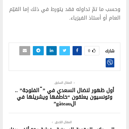
وحسب ما تمّ تداوله فقد يتورط في ذلك إما القيّم
العام أو أستاذ الفيزياء.
0
شارك
المقال السابق
أول ظهور لنضال السعدي في ” ّ الفلوجة” ..
وتونسيون يعلقون “خاطفها ويشريلها في
الgâteau”
المقال اللاحق