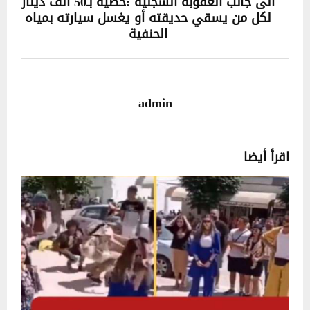
الى جانب العقوبة السجنية :خطية بـ50 ألف دينار
لكل من يسقي حديقته أو يغسل سيارته بمياه
الحنفية
admin
اقرأ أيضا