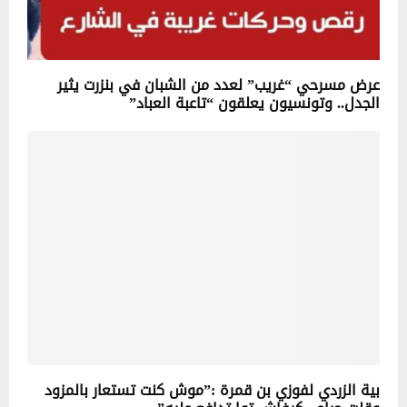
عرض مسرحي “غريب” لعدد من الشبان في بنزرت يثير
الجدل.. وتونسيون يعلقون “تاعبة العباد”
بية الزردي لفوزي بن قمرة :”موش كنت تستعار بالمزود