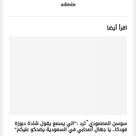
admin
اقرأ أيضا
سوسن المصمودي ّ ترد :”الي يسمع يقول شادة دبوزة
فودكا.. يا جهال أصحابي في السعودية يضحكو عليكم”