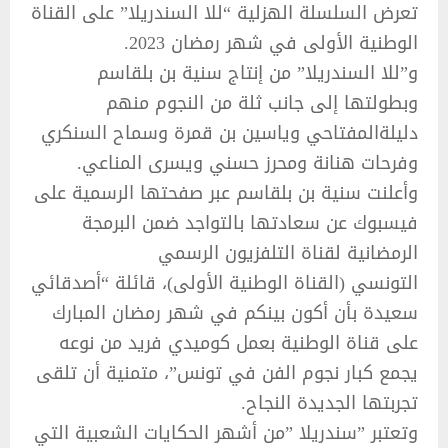
تعرض السلسلة الهزلية “للا السندريلا” على القناة
الوطنية الأولى في شهر رمضان 2023.
و”للا السندريلا” من إنتاج سنية بن بلقاسم
وبطولتها إلى جانب ثلة من النجوم منهم
دليلةالمفتاحي وياسين بن قمرة وسماح السنكري
وفرحات هنانة ومحرز حسني ويسرى المناعي.
وأعلنت سنية بن بلقاسم عبر صفحتها الرسمية على
فيسبوك عن سعادتها بالتواجد ضمن البرمجة
الرمضانية لقناة التلفزيون الرسمي
التونسي (القناة الوطنية الأولى)، قائلة “أصدقائي
سعيدة بأن أكون بينكم في شهر رمضان المبارك
على قناة الوطنية بعمل كوميدي فريد من نوعه
يجمع كبار نجوم الفن في تونس”، متمنية أن تلقى
تجربتها الجديدة النجاح.
وتعتبر ”سندريلا ”من أشهر الحكايات الشعبية التي