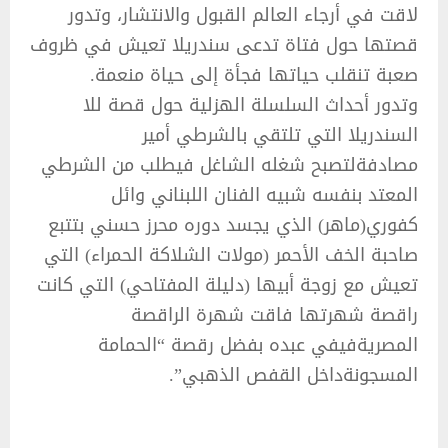
لاقت في أرجاء العالم القبول والانتشار، وتدور
قصتها حول فتاة تدعى سندريلا تعيش في ظروف
صعبة تنقلب حياتها فجأة إلى حياة منعمة.
وتدور أحداث السلسلة الهزلية حول قصة للا
السندريلا التي تلتقي بالشرطي أمير
مصادفةلتصبح شغله الشاغل فيطلب من الشرطي
المعتد بنفسه شبيه الفنان اللبناني وائل
كفوري(ماهر) الذي يجسد دوره محرز حسني بتتبع
صاحبة الخف الأحمر (مولات الشلاكة الحمراء) التي
تعيش مع زوجة أبيها (دليلة المفتاحي) التي كانت
راقصة شهرتها فاقت شهرة الراقصة
المصريةفيفي عبده بفضل رقصة “الحمامة
المسجونةداخل القفص الذهبي”.