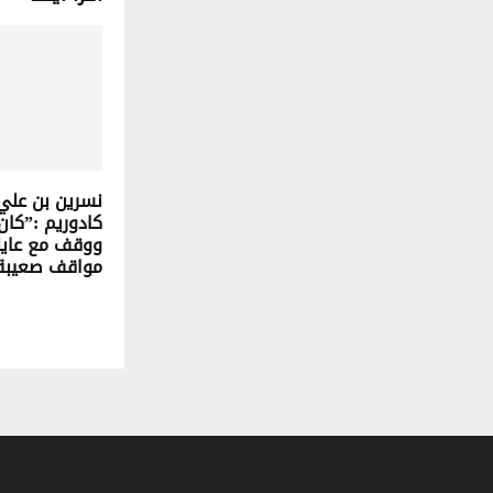
نسرين بن علي
كادوريم :”كان 
ووقف مع عاي
مواقف صعيبة 