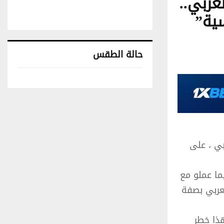
عربي..
سية”
حالة الطقس
تونس حالة الطقس
بي ، على
ما عملو مع
لعربي بصفة
هذا خطر