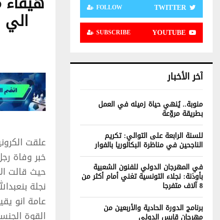
هيفاء م
TWITTER
FOLLOW
الي ر
YOUTUBE
SUBSCRIBE
آخر الأخبار
منوبة.. يُنهي حياة زميله في العمل
بطريقة مروّعة
للسنة الرابعة على التوالي: تكريم
علقت الكروني
الناجحين في مناظرة البكالوريا بالفوار
خبر وفاة رجل
في المهرجان الدولي للفنون الشعبية
حيث قالت الا
بأوذنة: نجلاء التونسية تغني أمام أكثر من
نجلة بنعبدا
8 آلاف متفرجا
عامة انو يقي
برنامج الدورة الحادية والأربعين من
القوة الجنسي
مهرجان قابس الدولي