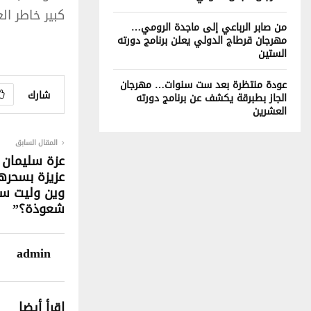
كبير خاطر ا
من صابر الرباعي إلى ماجدة الرومي…
مهرجان قرطاج الدولي يعلن برنامج دورته
الستين
عودة منتظرة بعد ست سنوات… مهرجان
شارك
الجاز بطبرقة يكشف عن برنامج دورته
العشرين
المقال السابق
عزة سليمان ت
عزيزة بسحرها
وين وليت سح
شعوذة؟”
admin
اقرأ أيضا