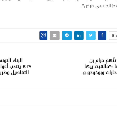
لعجزالجنسي مرض”.
0
تّهم مرام بن
البنك التون
 :”مالقيت بيها
BTS ينتدب أعو
ارات وبوخوخو و
التفاصيل وطري