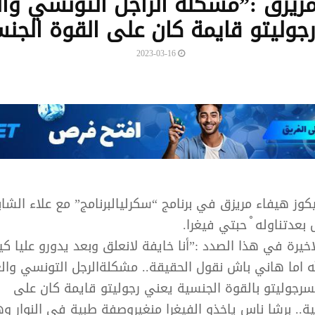
ريزق :”مشكلة الراجل التونسي وال
جوليتو قايمة كان على القوة الجن
2023-03-16
كوز هيفاء مريزق في برنامج “سكرليالبرنامج” مع علاء الشا
 بعدتناوله ْ حبتي فيغرا.
خيرة في هذا الصدد :”أنا خايفة لانعلق وبعد يدورو عليا كي
لله اما هاني باش نقول الحقيقة.. مشكلةالرجل التونسي وا
سرجوليتو بالقوة الجنسية يعني رجوليتو قايمة كان على
ة.. برشا ناس ياخذو الفيغرا منغيروصفة طبية في النوار و