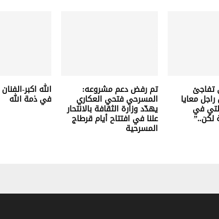
 تفاجئ
تم رفض دعم مشروعه:
الله اكبر-الفنا
راجل معايا
المسرحي فتحي العكاري
في ذمة الله
لتي في
يهدّد وزارة الثقافة بالانتحار
لكن..”
علنا في افتتاح أيام قرطاج
المسرحية