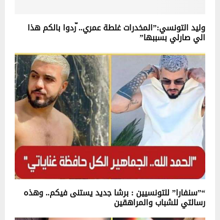
وليد التونسي:”المخدرات غلطة عمري.. ّردوا بالكم هذا
الي صارلي بسببها”
“”سنفارا” للتونسيين : برشا جديد يستنى فيكم.. وهذه
رسالتي للشباب والمراهقين