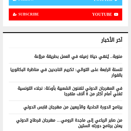
YOUTUBE
SUBSCRIBE
آخر الأخبار
منوبة.. يُنهي حياة زميله في العمل بطريقة مروّعة
للسنة الرابعة على التوالي: تكريم الناجحين في مناظرة البكالوريا
بالفوار
في المهرجان الدولي للفنون الشعبية بأوذنة: نجلاء التونسية
تغني أمام أكثر من 8 آلاف متفرجا
برنامج الدورة الحادية والأربعين من مهرجان قابس الدولي
من صابر الرباعي إلى ماجدة الرومي… مهرجان قرطاج الدولي
يعلن برنامج دورته الستين