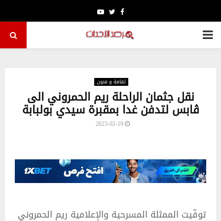
Youtube
Twitter
Facebook
PRIMARY
MENU
ثقافة و فنون
نقل جثمان الراحلة ريم الحمروني الى
ڨابس لتدفن غدا بمقبرة سيدي بولبابة
2023-02-19
توفّيت الممثلة المسرحية والإعلامية ريم الحمروني