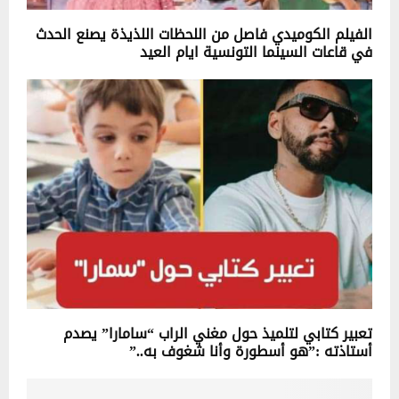
الفيلم الكوميدي فاصل من اللحظات اللذيذة يصنع الحدث
في قاعات السينما التونسية ايام العيد
تعبير كتابي لتلميذ حول مغني الراب “سامارا” يصدم
أستاذته :”هو أسطورة وأنا شغوف به..”