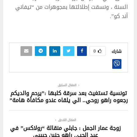
السنة ، ونسقت إطلالتها بمجوهرات من “تيفاني
أند كو”.
0
شارك
المقال السابق
تونسية تستغيث بعد سرقة كلبها :”يرحم والديكم
رجعوه راهو روحي.. الي يلقاه عندو مكافأة هامة”
المقال اللاحق
زوجة عمار الجمل : جابلي منقالة “رولاكس” في
عيد الحب.. راهو حنين حبيبي