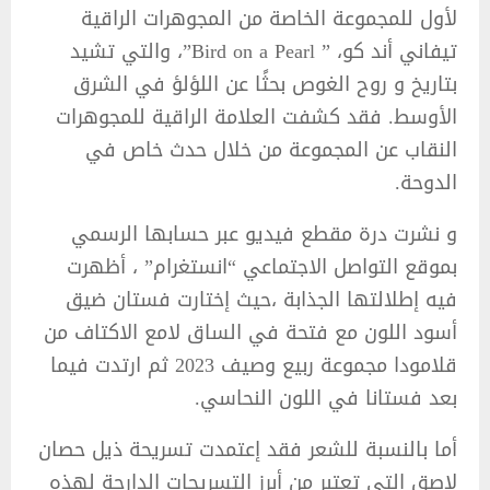
لأول للمجموعة الخاصة من المجوهرات الراقية
تيفاني أند كو، ” Bird on a Pearl”، والتي تشيد
بتاريخ و روح الغوص بحثًا عن اللؤلؤ في الشرق
الأوسط. فقد كشفت العلامة الراقية للمجوهرات
النقاب عن المجموعة من خلال حدث خاص في
الدوحة.
و نشرت درة مقطع فيديو عبر حسابها الرسمي
بموقع التواصل الاجتماعي “انستغرام” ، أظهرت
فيه إطلالتها الجذابة ،حيث إختارت فستان ضيق
أسود اللون مع فتحة في الساق لامع الاكتاف من
قلامودا مجموعة ربيع وصيف 2023 ثم ارتدت فيما
بعد فستانا في اللون النحاسي.
أما بالنسبة للشعر فقد إعتمدت تسريحة ذيل حصان
لاصق التي تعتبر من أبرز التسريحات الدارجة لهذه