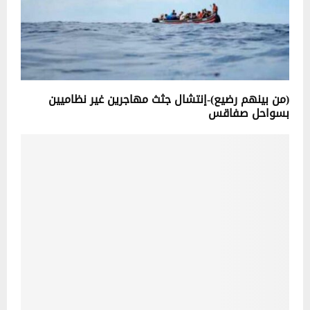
(من بينهم رضيع)-إنتشال جثث مهاجرين غير نظاميين
بسواحل صفاقس