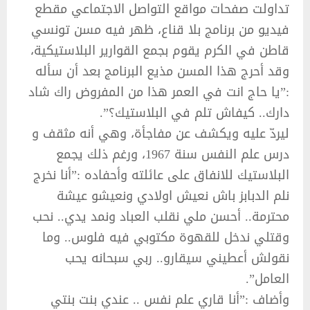
تداولت صفحات مواقع التواصل الاجتماعي مقطع
فيديو من برنامج بلا قناع، ظهر فيه مسن تونسي
قاطن في الكرم يقوم بجمع القوارير البلاستيكية،
وقد أحرج هذا المسن مذيع البرنامج بعد أن سأله
:”يا حاج انت في العمر هذا من المفروض راك شاد
دارك.. كيفاش تلم في البلاستيك؟”.
ليردّ عليه ويكشف عن مفاجأة، وهي أنه مثقف و
درس علم النفس سنة 1967، ورغم ذلك يجمع
البلاستيك للانفاق على عائلته وأحفاده :”أنا نخرج
نلم الدبابز باش نعيش اولادي ونعيشو عيشة
محترمة.. أحسن ملي نقلب العباد ونمد يدي.. نحب
وقتلي ندخل للقهوة مكتوبي فيه فلوس.. وما
نقولش أعطيني سيقارو.. ربي سبحانه يحب
العامل”.
وأضاف :”أنا قاري علم نفس .. عندي بنت بنتي