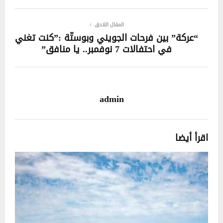
المقال اللاحق
“عركة” بين فرحات الجويني وبوستّة :”كنت تغني
في احتفالات 7 نوفمبر.. يا منافق”
admin
اقرأ أيضا