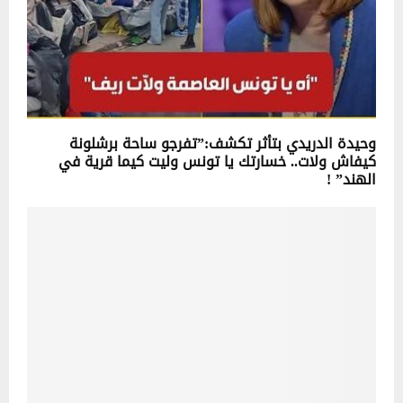
وحيدة الدريدي بتأثر تكشف:”تفرجو ساحة برشلونة
كيفاش ولات.. خسارتك يا تونس وليت كيما قرية في
الهند” !