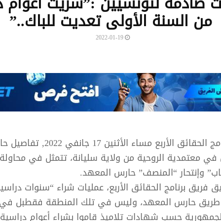
 صادمة لتونسيين :”شريت أعوام د
من السنة الأولى تعديت للباك..”
2022-01-19
إستعرض برنامج الحقائق الأربع مساء الأثنين 
ي معتمدية الروحية من ولاية سليانة، تتمثل في محاولة إ
اب” وإنتحار “المنصف” حارس المعهد.
فريق برنامج الحقائق الأربع، عمليات شراء “سنوات دراسية
 طريق حارس المعهد، وليس في تلك المنطقة فقطبل في
جمهورية حسب شهادات تلاميذ قاموا بشراء أعوام دراسية.