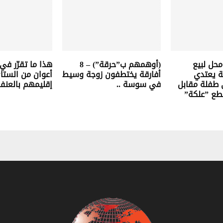
محل لبيع
(أوهمهم ب”حرقة”) – 8
هذا ما تقرّر في 
ية يعتدي
أفارقة يختطفون زوجة وسيط
أعوان من الستا
 طفلة مقابل
في سوسة ..
إقليمهم بالعنف.
طع ”علكة”