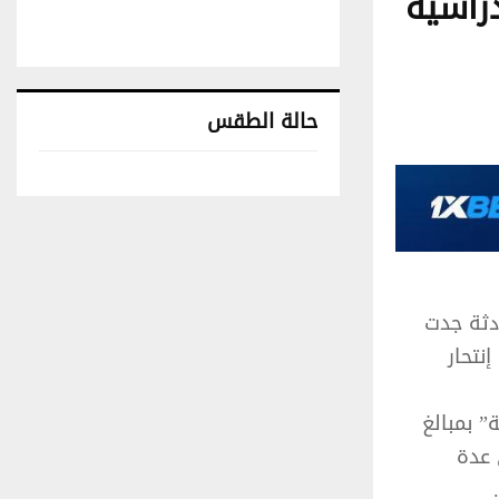
راسية
حالة الطقس
تونس حالة الطقس
17 جانفي 2022, تفاصيل حادثة جدت
نتحار
” بمبالغ
 عدة