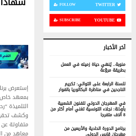
شهادات
TWITTER
FOLLOW
YOUTUBE
SUBSCRIBE
آخر الأخبار
منوبة.. يُنهي حياة زميله في العمل
بطريقة مروّعة
للسنة الرابعة على التوالي: تكريم
الناجحين في مناظرة البكالوريا بالفوار
بمعهد خاص ف
في المهرجان الدولي للفنون الشعبية
التلميذة “رح
بأوذنة: نجلاء التونسية تغني أمام أكثر من
وكشف تحقيق 
8 آلاف متفرجا
متفاوتة عن
برنامج الدورة الحادية والأربعين من
معاهد من ال
مهرجان قابس الدولي