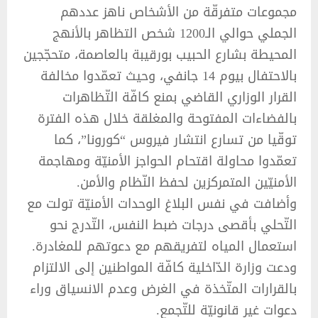
مجموعات متفرقّة من الأشخاص ناهز عددهم
الجملي حوالي الـ1200 شخص التظاهر بالأنهج
المحيطة بشارع الحبيب بورقيبة بالعاصمة، متحجّجين
بالاحتفال بيوم 14 جانفي، وحيث تعمّدوا مخالفة
القرار الوزاري القاضي بمنع كافّة التّظاهرات
بالفضاءات المفتوحة والمغلقة خلال هذه الفترة
توقّيا من تسارع انتشار فيروس “كورونا”، كما
تعمّدوا محاولة اقتحام الحواجز الأمنيّة ومهاجمة
الأمنيّين المتمركزين لحفظ النّظام والأمن.
وأضافت في نفس البلاغ الوحدات الأمنيّة تولت مع
التّحلي بأقصى درجات ضبط النفس، التّدرج نحو
استعمال المياه لتفريقهم مع دعوتهم للمغادرة.
ودعت وزارة الدّاخلية كافّة المواطنين إلى الالتزام
بالقرارات المتّخذة في الغرض وعدم الانسياق وراء
دعوات غير قانونيّة للتّجمع.