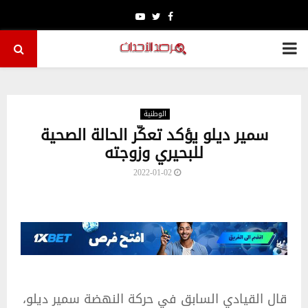
Youtube
Twitter
Facebook
PRIMARY
MENU
الوطنية
سمير ديلو يؤكد تعكّر الحالة الصحية
للبحيري وزوجته
2022-01-02
قال القيادي السابق في حركة النهضة سمير ديلو،