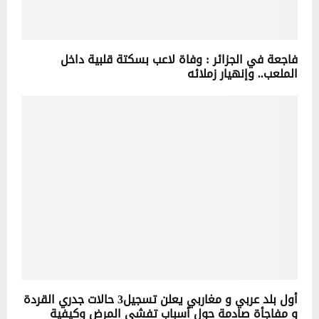
فاجعة في الجزائر : وفاة لاعب بسكتة قلبية داخل
الملعب.. وإنهيار زملائه
أول بلد عربي و مغاربي يعلن تسجيل3 حالات جدري القردة
و مفاجأة صادمة حول أسباب تفشي المرض وكيفية