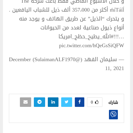
و خلال الأسبوع الماضي فقط باعت شركة Thé
ḿíTáíĺ أكثر من 357،000 ألف ذيل للشباب اليافعين .
و يتحرك “الذيل” عن طريق الهاتف و يوجد منه
أنواع ذيول صناعية لعدد من الحيوانات
…!!!#الله_يطيح_حظج_امريكا
pic.twitter.com/hQeGsSiQFW
— سليمان الفهد (@SulaimanALF1970) December
11, 2021
0
شارك