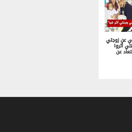
لي عن زوجتي
تي أثروا
بتعاد عن