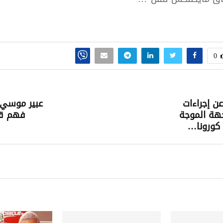
0
ن إجراءات
عبير موسي:
هة الموجة
فهم ق
كورونا…