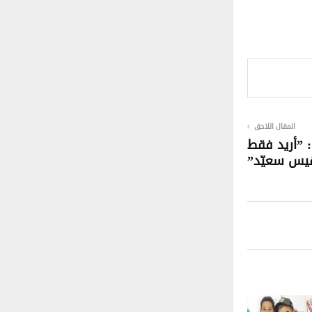
المقال اللاحق
 ”أريد فقط
يس سعيّد”