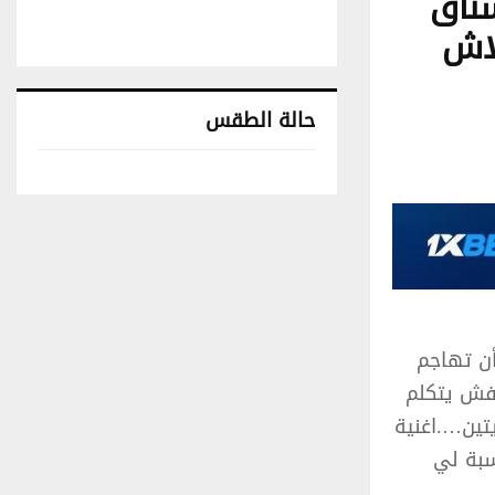
ناق
اش
حالة الطقس
تونس حالة الطقس
أن تهاجم
فش يتكلم
 غنايتين….اغنية
سبة لي