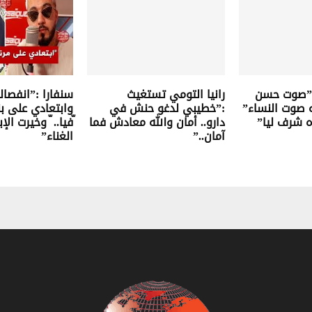
 :”صوت حسن
رانيا التومي تستغيث
سنفارا :”انفصا
صوت النساء”
:”خطيبي لدغو حنش في
وابتعادي على بن
ده شرف ليا”
دارو.. أمان والله معادش فما
ّفيا.. ّ وخيرت الإ
آمان..”
الغناء”