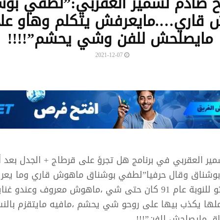
ح صادم لسمير العقربي:”لطفي بوش
 قاري….مايعرفش يتكلم وهاو عل
مايصلحش للفن وشي يحشم”!!!!
2021-12-07
سمير العقربي في برنامج هل تجرؤ على قرطاج + الجدل بعد 
وشناق وقال حرفيا”لطفي بوشناق ماهوش قاري وما يعر
…أنا كي جبتو للنوبة عام 91 كان حتى شي ،ماهوش معروف وعندو
عملها يكذب بيها على روحو شي يحشم ،مافيه مايتقزم بالن
ق مايصلحش للفن”!!!