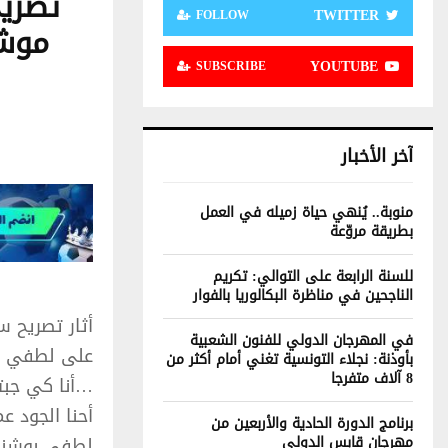
تصري
TWITTER
FOLLOW
موش
YOUTUBE
SUBSCRIBE
آخر الأخبار
منوبة.. يُنهي حياة زميله في العمل
بطريقة مروّعة
للسنة الرابعة على التوالي: تكريم
الناجحين في مناظرة البكالوريا بالفوار
أثار تصريح 
في المهرجان الدولي للفنون الشعبية
على لطفي ب
بأوذنة: نجلاء التونسية تغني أمام أكثر من
8 آلاف متفرجا
أحنا الجود 
برنامج الدورة الحادية والأربعين من
مهرجان قابس الدولي
لطفي بوشنا