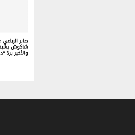
صابر الرباعي
شاكوش يشبه 
والأخير يردّ “