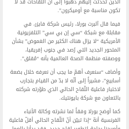
الذين تحدثت إليهم ذهبوا إلى أن اللقاحات قد لا
تكون مناسبة مع أوميكرون‭.”
فيما قال آلبرت بورلا، رئيس شركة فايزر، في
مقابلة مع شبكة “سي إن بي سي” التلفزيونية
الأمريكية “لا يزال هناك الكثير من الغموض” بشأن
المتحور الجديد التي رُصد في جنوب إفريقيا،
ووصفته منظمة الصحة العالمية بأنه “مُقلق”.
وأضاف “سنعرف أهمّ ما يجب أن نعرفه خلال بضعة
أسابيع”، مشيراً إلى أنّه لا بدّ من القيام بتجارب
لاختبار فاعلية اللّقاح الحالي الذي طوّرته شركته
بالتعاون مع شركة بايونتيك.
كما أوضح بورلا وفقاً لما نشرته وكالة الأنباء
الفرنسية أنهّ “إذا تبيّن أنّ اللّقاح الحالي أقلّ فاعلية
وأصبحنا بحاجة لتطوير لقاح جديد، فقد بدأنا بالعمل