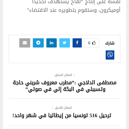
نفسه على إنتاج “لقاح يستهدف تحديداً
أوميكرون، وستقوم بتطويره عند الاقتضاء”
0
شارك
المقال السابق
مصطفى الدلاجي :”مطرب معروف شربني حاجة
وتسببلي في البحّة إلي في صوتي”
المقال اللاحق
ترحيل 516 تونسيا من إيطاليا في شهر واحد!