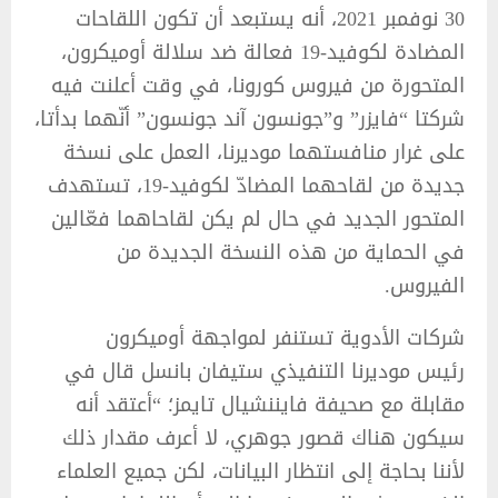
30 نوفمبر 2021، أنه يستبعد أن تكون اللقاحات
المضادة لكوفيد-19 فعالة ضد سلالة أوميكرون،
المتحورة من فيروس كورونا، في وقت أعلنت فيه
شركتا “فايزر” و”جونسون آند جونسون” أنّهما بدأتا،
على غرار منافستهما موديرنا، العمل على نسخة
جديدة من لقاحهما المضادّ لكوفيد-19، تستهدف
المتحور الجديد في حال لم يكن لقاحاهما فعّالين
في الحماية من هذه النسخة الجديدة من
الفيروس.
شركات الأدوية تستنفر لمواجهة أوميكرون
رئيس موديرنا التنفيذي ستيفان بانسل قال في
مقابلة مع صحيفة فايننشيال تايمز؛ “أعتقد أنه
سيكون هناك قصور جوهري، لا أعرف مقدار ذلك
لأننا بحاجة إلى انتظار البيانات، لكن جميع العلماء