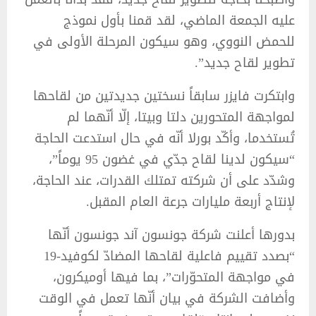
عليه الجمعة الماضي، لقد قمنا بأول نموذج
للحمض النووي، وهو سيكون المرحلة الأولى في
تطوير لقاح جديد”.
وابتكرت فايزر سابقاً نسختين جديدتين من لقاحها
لمواجهة المتحورين دلتا وبيتا، إلّا أنّهما لم
تُستخدما، وأكّد بورلا أنّه في حال استدعت الحاجة
“سيكون لدينا لقاح جدّي في غضون 95 يوماً”،
وشدّد على أن شركته تمتلك القدرات، عند الحاجة،
لإنتاج أربعة مليارات جرعة العام المقبل.
بدورها أعلنت شركة جونسون آند جونسون أنّها
“بصدد تقييم فاعلية لقاحها المضادّ لكوفيد-19
في مواجهة المتحوّرات”، بما فيها أوميكرون،
وأضافت الشركة في بيان أنّها تعمل في الوقت