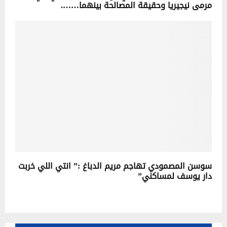
مرمى نيجيريا وحقيقة المصالحة بينهما…….
سوسن المصمودي تهاجم مريم الدباغ :” انتي اللي خربت
دار يوسف لمساكني”