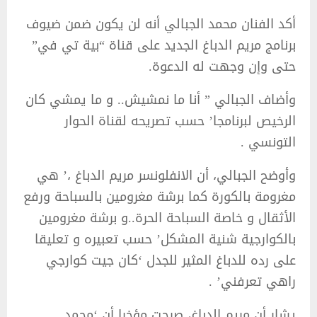
أكد الفنان محمد الجبالي أنه لن يكون ضمن ضيوف
برنامج مريم الدباغ الجديد على قناة “بية تي في”
حتى وإن وجهت له الدعوة.
وأضاف الجبالي ” أنا ما نمشيش.. و ما يمشي كان
الرخيص لبرنامجا’ حسب تصريحه لقناة الحوار
التونسي .
وأوضح الجبالي، أن الانفلونسر مريم الدباغ ،’ هي
مغرومة بالكورة كما برشة مغرومين بالسباحة ورفع
الأثقال و خاصة السباحة الحرة..و برشة مغرومين
بالكوارجية شنية المشكل’ حسب تعبيره و تعليقا
على رده للدباغ المثير للجدل ‘كان جيت كوارجي
راهي تعرفني’ .
يشار أن مريم الدباغ، صرحت مؤخرا أن ‘محمد