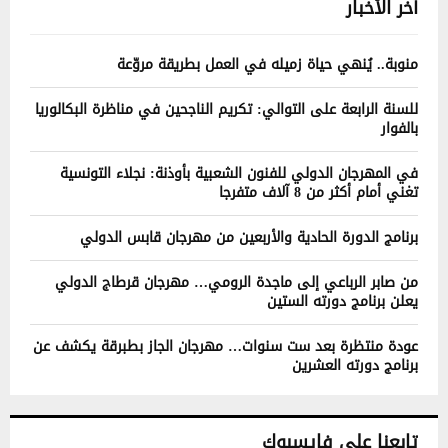
آخر الأخبار
منوبة.. يُنهي حياة زميله في العمل بطريقة مروّعة
للسنة الرابعة على التوالي: تكريم الناجحين في مناظرة البكالوريا
بالفوار
في المهرجان الدولي للفنون الشعبية بأوذنة: نجلاء التونسية
تغني أمام أكثر من 8 آلاف متفرجا
برنامج الدورة الحادية والأربعين من مهرجان قابس الدولي
من صابر الرباعي إلى ماجدة الرومي… مهرجان قرطاج الدولي
يعلن برنامج دورته الستين
عودة منتظرة بعد ست سنوات… مهرجان الجاز بطبرقة يكشف عن
برنامج دورته العشرين
تابعنا على فايسبوك