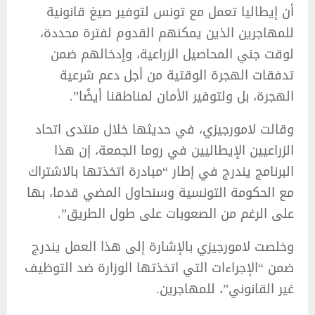
أن إيطاليا تعمل مع تونس لتوفير صيغ قانونية
للمهاجرين الذين يمكنهم القدوم لفترة محددة،
لوقت جني المحاصيل الزراعية، وإدخالهم ضمن
تدفقات الهجرة الوقتية من أجل دعم شرعية
الهجرة، بل ولتوفير الأمان لمناطقنا أيضًا”.
وقالت لامورجيزي، في حديثها خلال منتدى اتحاد
الزراعيين الإيطاليين في روما الجمعة، إن هذا
البرنامج يندرج في إطار “مبادرة اتخذتها بالاشتراك
مع الحكومة التونسية وسنحاول المضي قدما، بها
على الرغم من الصعوبات على طول الطريق”.
وخلصت لامورجيزي بالإشارة إلى هذا العمل يندرج
ضمن “الإجراءات التي اتخذتها الوزارة ضد التوظيف
غير القانوني”، للمهاجرين.