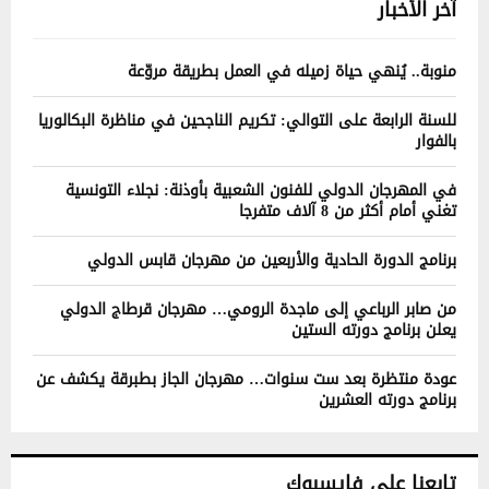
آخر الأخبار
منوبة.. يُنهي حياة زميله في العمل بطريقة مروّعة
للسنة الرابعة على التوالي: تكريم الناجحين في مناظرة البكالوريا
بالفوار
في المهرجان الدولي للفنون الشعبية بأوذنة: نجلاء التونسية
تغني أمام أكثر من 8 آلاف متفرجا
برنامج الدورة الحادية والأربعين من مهرجان قابس الدولي
من صابر الرباعي إلى ماجدة الرومي… مهرجان قرطاج الدولي
يعلن برنامج دورته الستين
عودة منتظرة بعد ست سنوات… مهرجان الجاز بطبرقة يكشف عن
برنامج دورته العشرين
تابعنا على فايسبوك