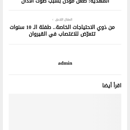
المهدية: طعن مؤذن بسبب صوت الأذان
المقال اللاحق
من ذوي الاحتياجات الخاصة.. طفلة الـ 10 سنوات
تتعرّض للاغتصاب في القيروان
admin
اقرأ أيضا