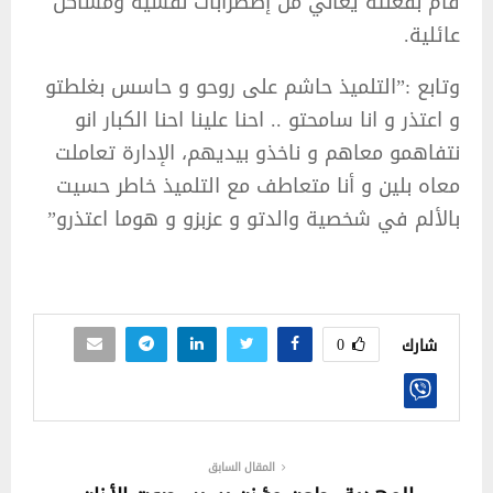
قام بفعلته يعاني من إضطرابات نفسية ومشاكل
عائلية.
وتابع :”التلميذ حاشم على روحو و حاسس بغلطتو
و اعتذر و انا سامحتو .. احنا علينا احنا الكبار انو
نتفاهمو معاهم و ناخذو بيديهم، الإدارة تعاملت
معاه بلين و أنا متعاطف مع التلميذ خاطر حسيت
بالألم في شخصية والدتو و عزبزو و هوما اعتذرو”
0
شارك
المقال السابق