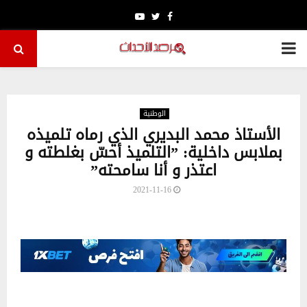
Youtube
Twitter
Facebook
PRIMARY
MENU
الوطنية
الأستاذ محمد البديري الذي رماه تلميذه
بملابس داخلية: ”التلميذ أحسّ بغلطته و
اعتذر و أنا سامحته”
2021-11-16