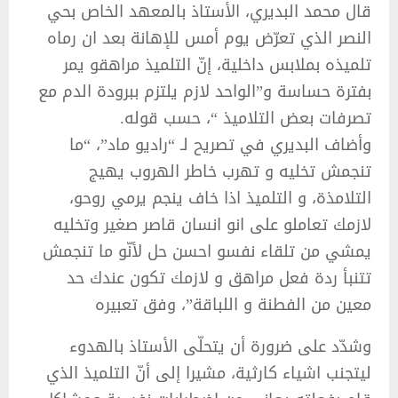
قال محمد البديري، الأستاذ بالمعهد الخاص بحي
النصر الذي تعرّض يوم أمس للإهانة بعد ان رماه
تلميذه بملابس داخلية، إنّ التلميذ مراهقو يمر
بفترة حساسة و”الواحد لازم يلتزم ببرودة الدم مع
تصرفات بعض التلاميذ “، حسب قوله.
وأضاف البديري في تصريح لـ “راديو ماد”، “ما
تنجمش تخليه و تهرب خاطر الهروب يهيج
التلامذة، و التلميذ اذا خاف ينجم يرمي روحو،
لازمك تعاملو على انو انسان قاصر صغير وتخليه
يمشي من تلقاء نفسو احسن حل لأنّو ما تنجمش
تتنبأ ردة فعل مراهق و لازمك تكون عندك حد
معين من الفطنة و اللباقة”، وفق تعبيره
وشدّد على ضرورة أن يتحلّى الأستاذ بالهدوء
ليتجنب اشياء كارثية، مشيرا إلى أنّ التلميذ الذي