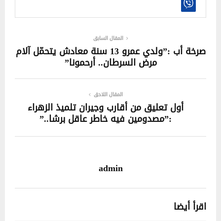
المقال السابق
صرخة أب :”ولدي عمرو 13 سنة معادش يتحمّل آلام
مرض السرطان.. أرحمونا”
المقال اللاحق
أول تعليق من أقارب وجيران تلميذ الزهراء
:”مصدومين فيه خاطر عاقل برشا..”
admin
اقرأ أيضا