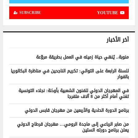
YOUTUBE
SUBSCRIBE
آخر الأخبار
منوبة.. يُنهي حياة زميله في العمل بطريقة مروّعة
للسنة الرابعة على التوالي: تكريم الناجحين في مناظرة البكالوريا
بالفوار
في المهرجان الدولي للفنون الشعبية بأوذنة: نجلاء التونسية
تغني أمام أكثر من 8 آلاف متفرجا
برنامج الدورة الحادية والأربعين من مهرجان قابس الدولي
من صابر الرباعي إلى ماجدة الرومي… مهرجان قرطاج الدولي
يعلن برنامج دورته الستين