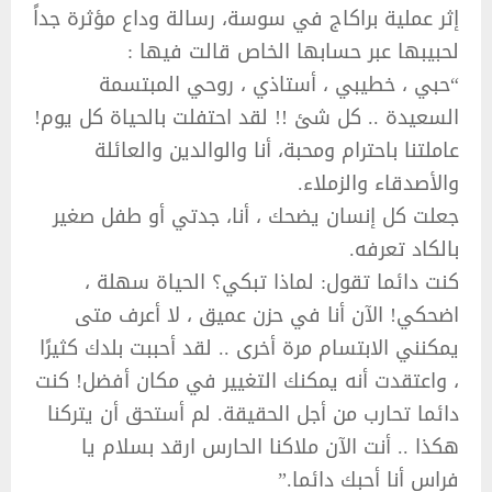
إثر عملية براكاج في سوسة، رسالة وداع مؤثرة جداً
لحبيبها عبر حسابها الخاص قالت فيها :
“حبي ، خطيبي ، أستاذي ، روحي المبتسمة
السعيدة .. كل شئ !! لقد احتفلت بالحياة كل يوم!
عاملتنا باحترام ومحبة، أنا والوالدين والعائلة
والأصدقاء والزملاء.
جعلت كل إنسان يضحك ، أنا، جدتي أو طفل صغير
بالكاد تعرفه.
كنت دائما تقول: لماذا تبكي؟ الحياة سهلة ،
اضحكي! الآن أنا في حزن عميق ، لا أعرف متى
يمكنني الابتسام مرة أخرى .. لقد أحببت بلدك كثيرًا
، واعتقدت أنه يمكنك التغيير في مكان أفضل! كنت
دائما تحارب من أجل الحقيقة. لم أستحق أن يتركنا
هكذا .. أنت الآن ملاكنا الحارس ارقد بسلام يا
فراس أنا أحبك دائما.”