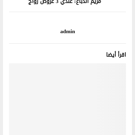
مريم الدباغ: عندي 3 عروض زواج
admin
اقرأ أيضا