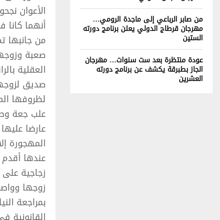
الأعوان نجحو
من صابر الرباعي إلى ماجدة الرومي…
أنهما كانا 
مهرجان قرطاج الدولي يعلن برنامج دورته
الستين
من جانبها ت
صعبة وزوجها
عودة منتظرة بعد ست سنوات… مهرجان
العقلية بالر
الجاز بطبرقة يكشف عن برنامج دورته
العشرين
صديق لزوجها 
لظروفها الما
علب جعة وطلب
المهجورة إلا
عندها أقدم ع
زجاجية على 
زوجها وواصل 
بمراجعة الني
القانونية ف