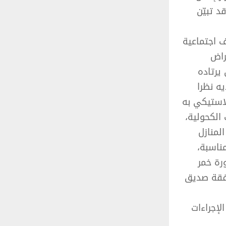
د تبيّن
ف اجتماعية
راض
يرتاده
ه نظرا
لاستيكي به
الكحولية،
أحد المنازل
ناسبة،
رة خمر
رفقة صديق
لإجراءات