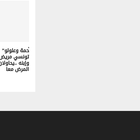
ّحمة وعلولو” 
تونسي مريض ب
وإبنه ..يحاولان
المرض معا