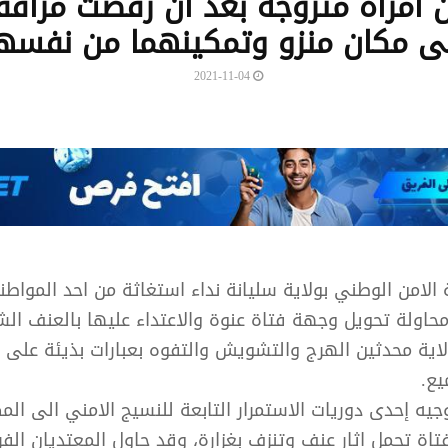
ن امرأة متزوجة بعد أن رفضت مرافق
ى مكان منزو وتمكينهما من نفسه
2021-11-04
لامن الوطني بولاية سليانة نداء استغاثة من احد المواطن
حاولة تحويل وجهة فتاة عنوة والاعتداء عليها بالعنف الش
لاية محدثين الهرج والتشويش والتفوه بعبارات بذيئة على 
ع.
يه إحدى دوريات الاستمرار التابعة للنسيج الامني الى المك
تاة تحمل اثار عنف وتنزف بغزارة، وقد حاول المعتديان الفرار