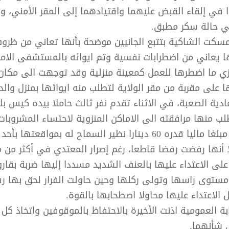
ا في إلقاء القبض عليهما واقتيادهما إلى المقر الأمني، وق
في حالة سكر مطبق.
مسكت الشاكية بتتبع الجانيين موضحة بأنها تعاني من ظرو
 يعاني من اضطرابات نفسية وتم ايوائه بالمستشفى الام
ازي ما اضطرها للعمل كمعينة منزلية وقد توجهت الى مكان 
على مقربة من مقر الولاية لتطلب منه ايوائها بمنزل والدي
دية الصعبة، في الاثناء تقدم نفر ثالث حاملا بيده كيس ب
 منها مرافقته الى الاماكن المنزوية لاحتساء المشروبات 
عارضا عليها مبلغا ماليا قدره 60 دينارا نظير السماح له بمواقعتها ب
 أنها رفضت رفضا قاطعا، رغم إصرار المعتدي في أكثر من م
لى الاعتداء عليها بالعنف الشديد مسددا إليها ضربة بقارو
مستوى راسها وتولى ركلها وحين حاولت الفرار لحق بها 
الاعتداء عليها محاولا اصطحابها بالقوة.
ابة العمومية اذنت الأخيرة بالاحتفاظ بالموقوفين واتخاذ كل ا
ي شأنهما.