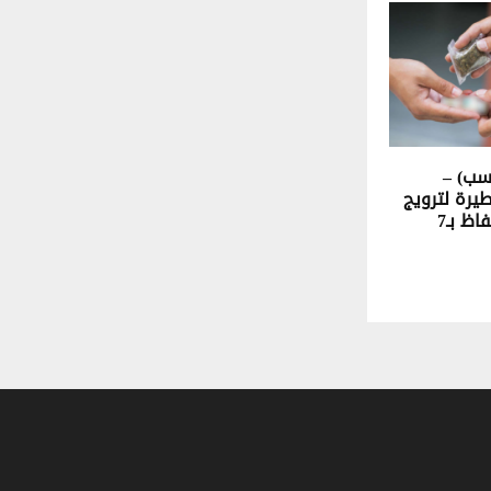
سب) –
رة لترويج
المخدّرات والاحتفاظ بـ7