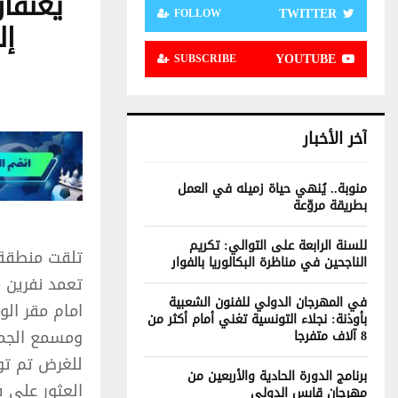
يعنفا
TWITTER
FOLLOW
إل
YOUTUBE
SUBSCRIBE
آخر الأخبار
منوبة.. يُنهي حياة زميله في العمل
بطريقة مروّعة
للسنة الرابعة على التوالي: تكريم
تلقت منطقة ا
الناجحين في مناظرة البكالوريا بالفوار
تعمد نفرين م
في المهرجان الدولي للفنون الشعبية
امام مقر الو
بأوذنة: نجلاء التونسية تغني أمام أكثر من
ومسمع الجمي
8 آلاف متفرجا
للغرض تم توج
برنامج الدورة الحادية والأربعين من
العثور على ف
مهرجان قابس الدولي