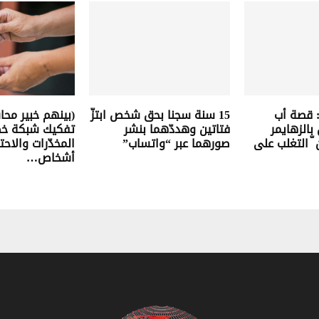
: قصة أب
15 سنة سجنا بحق شخص ابتزّ
(بينهم خبير محا
الزهايمر
فتاتين وهددّهما بنشر
تفكيك شبكة خطي
 ّ التغلب على
صورهما عبر “واتساب”
أشخاص…