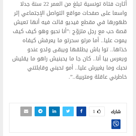
أثارت فتاة تونسية تبلغ من العمر 22 سنة جدلا
واسعا على صفحات مواقع التواصل الإجتماعي إثر
ظهورها في مقطع فيديو قالت فيه أنها تعيش
قصة حب مع رجل متزوّج :”أنا نحبو وهو كيف كيف
يموت عليا.. أما مرتو سحرتو ما يعرفش كيفاه
خذاها.. توا باش يطلقها ويبقى ولدو عندو
ويعرس بيا أنا.. كان جا ما يحبنيش راهو ما يقليش
نحبك وما يغيرش عليا.. أمو تحبني وقابلتني
خاطرني عاقلة ومتربية..”.
1
شارك