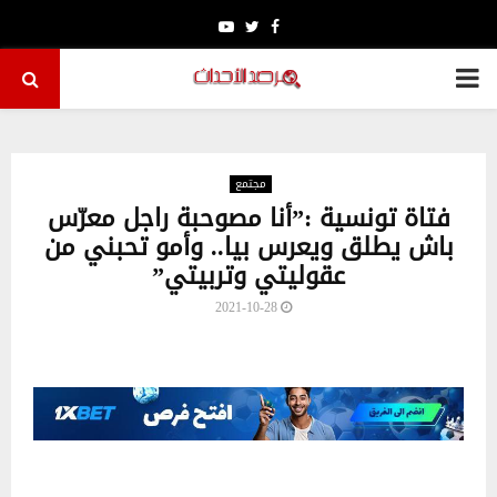
Youtube
Twitter
Facebook
PRIMARY
MENU
مجتمع
فتاة تونسية :”أنا مصوحبة راجل معرّس
باش يطلق ويعرس بيا.. وأمو تحبني من
عقوليتي وتربيتي”
2021-10-28