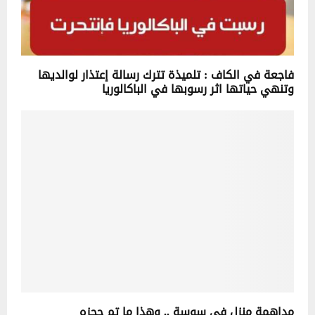
فاجعة في الكاف : تلميذة تترك رسالة إعتذار لوالديها
وتنهي حياتها اثر رسوبها في الباكالوريا
مداهمة منزل في سوسة .. وهذا ما تم حجزه